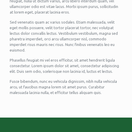
feugiat, nulla ut dictum varius, arcu libero interdum quam, vel
ullamcorper odio est vitae lacus. Morbi ipsum purus, sollicitudin
at lorem eget, placerat lacinia eros.
Sed venenatis quam ac varius sodales. Etiam malesuada, velit
eget mollis posuere, velit tortor placerat tortor, nec volutpat
lectus dolor convallis lectus. Vestibulum vestibulum, magna sed
pharetra imperdiet, orci arcu ullamcorper nisl, commodo
imperdiet risus mauris nec risus. Nunc finibus venenatis leo eu
euismod.
Phasellus feugiat mi vel eros efficitur, sit amet hendrerit ligula
consectetur. Lorem ipsum dolor sit amet, consectetur adipiscing
elit. Duis sem odio, scelerisque non lacinia id, luctus et lectus.
Fusce bibendum, nunc eu vehicula dignissim, nibh nulla vehicula
arcu, ut faucibus magna lorem sit amet purus. Curabitur
malesuada lacinia nulla, et efficitur tellus aliquam quis.